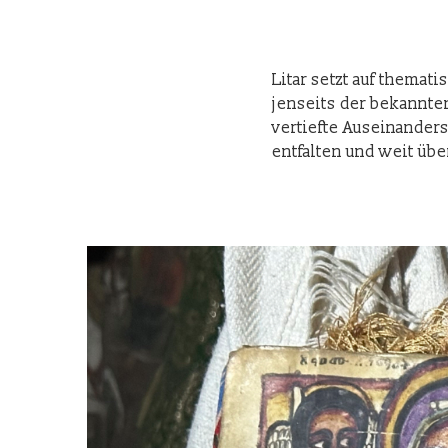
Litar setzt auf themati
jenseits der bekannten
vertiefte Auseinanders
entfalten und weit üb