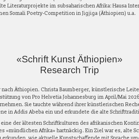
lte Literaturprojekte im subsaharischen Afrika: Hausa Inte
men Somali Poetry-Competition in Jigjiga (Äthiopien) u.a.
«Schrift Kunst Äthiopien»
Research Trip
r nach Äthiopien. Christa Baumberger, künstlerische Leiter
stützung von Pro Helvetia Johannesburg im April/Mai 202
rnehmen. Sie tauchte während ihrer künstlerischen Reche
ene in Addis Abeba ein und erkundete die alte Schrifttradit
 eine der ältesten Schriftkulturen des afrikanischen Konti
es «mündlichen Afrika» hartnäckig. Ein Ziel war es, alte S
u erkunden, wie aktuelle Kunstschaffende mit Sprache u